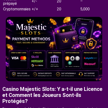
+/-
20
–
prépayé
Cryptomonnaies
+/+
20
5,000
Casino Majestic Slots: Y a-t-il une Licence
et Comment les Joueurs Sont-ils
Protégés?