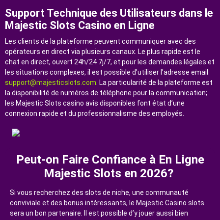
Support Technique des Utilisateurs dans le
Majestic Slots Casino en Ligne
Les clients de la plateforme peuvent communiquer avec des
opérateurs en direct via plusieurs canaux. Le plus rapide est le
chat en direct, ouvert 24h/24 7j/7, et pour les demandes légales et
les situations complexes, il est possible d’utiliser l’adresse email
support@majesticslots.com
. La particularité de la plateforme est
la disponibilité de numéros de téléphone pour la communication;
les Majestic Slots casino avis disponibles font état d’une
connexion rapide et du professionnalisme des employés.
Peut-on Faire Confiance à En Ligne
Majestic Slots en 2026?
Si vous recherchez des slots de niche, une communauté
conviviale et des bonus intéressants, le Majestic Casino slots
sera un bon partenaire. Il est possible d’y jouer aussi bien