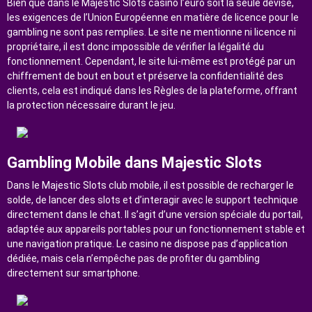
Bien que dans le Majestic Slots casino l’euro soit la seule devise,
les exigences de l’Union Européenne en matière de licence pour le
gambling ne sont pas remplies. Le site ne mentionne ni licence ni
propriétaire, il est donc impossible de vérifier la légalité du
fonctionnement. Cependant, le site lui-même est protégé par un
chiffrement de bout en bout et préserve la confidentialité des
clients, cela est indiqué dans les Règles de la plateforme, offrant
la protection nécessaire durant le jeu.
Gambling Mobile dans Majestic Slots
Dans le Majestic Slots club mobile, il est possible de recharger le
solde, de lancer des slots et d’interagir avec le support technique
directement dans le chat. Il s’agit d’une version spéciale du portail,
adaptée aux appareils portables pour un fonctionnement stable et
une navigation pratique. Le casino ne dispose pas d’application
dédiée, mais cela n’empêche pas de profiter du gambling
directement sur smartphone.