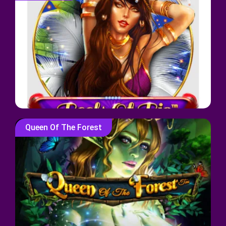
Queen Of The Forest