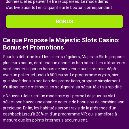
données, elles peuvent être récupérées. Le mode démo
s’active aussitôt en cliquant sur le bouton correspondant.
BONUS
Ce que Propose le Majestic Slots Casino:
Bonus et Promotions
Pour les débutants et les clients réguliers, Majestic Slots propose
plusieurs bonus, dont chacun donne un bon boost. Les utilisateurs
sont accueillis par un bonus de bienvenue sur le premier dépôt
avec un potentiel jusqu’à 600 euros. Le programme crypto, bien
que placé dans la section des promotions, propose simplement
d’utiliser cette méthode, en soulignant sa sécurité et sa rapidité.
« Nouveau Jeu » est un mode rare qui permet de jouer au slot
sélectionné avec une chance accrue de bonus ou de combinaison
précieuse. Enfin, les habitués seront ravis de la présence d’un
cashback jusqu’à 20% et d’un programme VIP, qui s’améliore à
mesure que les points internes s’accumulent.