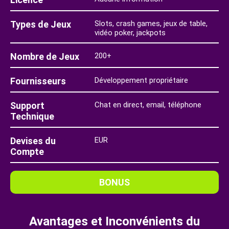
Types de Jeux
Slots, crash games, jeux de table,
vidéo poker, jackpots
Nombre de Jeux
200+
Fournisseurs
Développement propriétaire
Support
Chat en direct, email, téléphone
Technique
Devises du
EUR
Compte
BONUS
Avantages et Inconvénients du