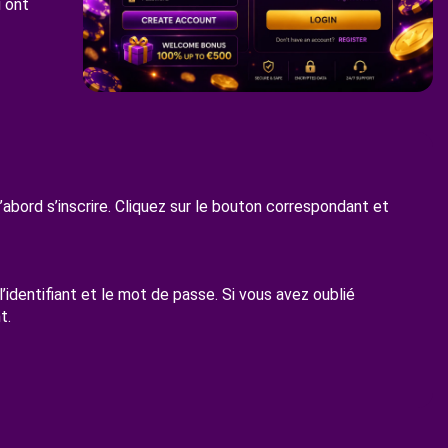
i ont
abord s’inscrire. Cliquez sur le bouton correspondant et
’identifiant et le mot de passe. Si vous avez oublié
t.