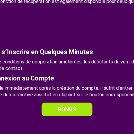
e fonction de récupération est également disponible pour ceux qu
 s’Inscrire en Quelques Minutes
e conditions de coopération améliorées, les débutants doivent d’
de contact.
Connexion au Compte
e immédiatement après la création du compte, il suffit d’entrer l
 démo s’active aussitôt en cliquant sur le bouton correspondan
BONUS