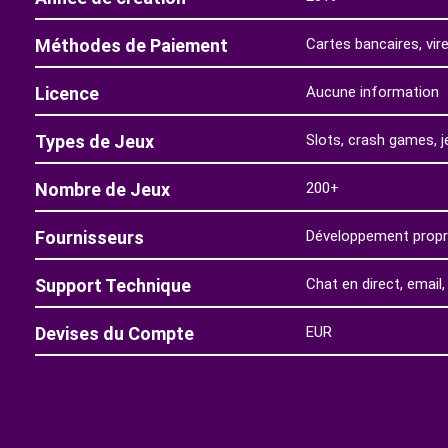
Méthodes de Paiement
Cartes bancaires, vi
Licence
Aucune information
Types de Jeux
Slots, crash games, j
Nombre de Jeux
200+
Fournisseurs
Développement propri
Support Technique
Chat en direct, email
Devises du Compte
EUR