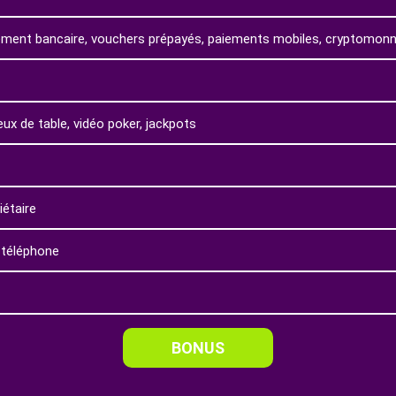
rement bancaire, vouchers prépayés, paiements mobiles, cryptomon
eux de table, vidéo poker, jackpots
étaire
, téléphone
BONUS